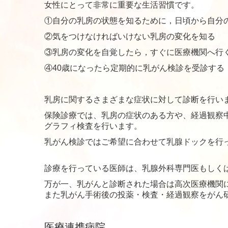
女性にとって非常に重要な生活習慣です。
①自分の乳房の状態を知るために，日頃から自分
②気をつけなければいけない乳房の変化を知る
③乳房の変化を自覚したら，すぐに医療機関へ行
④40歳になったら定期的に乳がん検診を受診する
乳房に関するさまざまな症状に対して診断を行い
保険診療では、乳房の症状のある方や、経過観察
グラフィ検査を行います。
乳がん検診ではご希望に
合わせて
乳腺ドックを行
診療を行っている医師は、乳腺外科専門医もしく
万が一、乳がんと診断された場合は高次医療機関
また乳がん手術後の投薬・検査・経過観察をがん
医療連携病院