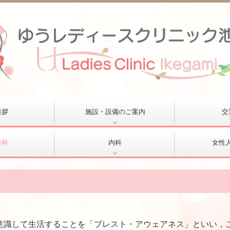
挨拶
施設・設備のご案内
交
外科
内科
女性
意識して生活することを「ブレスト・アウェアネス」といい，